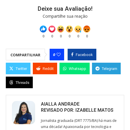
Deixe sua Avaliação!
Compartilhe sua reação
0
0
0
0
0
0
0
COMPARTILHAR
Facebook
Twitter
Reddit
Whatsapp
Telegram
Threads
AIALLA ANDRADE
REVISADO POR:
IZABELLE MATOS
Jornalista graduada (DRT 7775/BA) há mais de
uma década! Apaixonada por tecnologia e