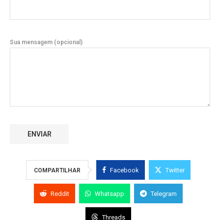
Sua mensagem (opcional)
Facebook
Twitter
COMPARTILHAR
Reddit
Whatsapp
Telegram
Threads