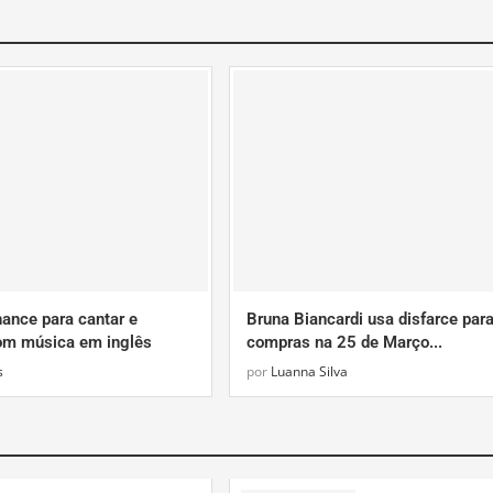
ance para cantar e
Bruna Biancardi usa disfarce para
om música em inglês
compras na 25 de Março...
s
por
Luanna Silva