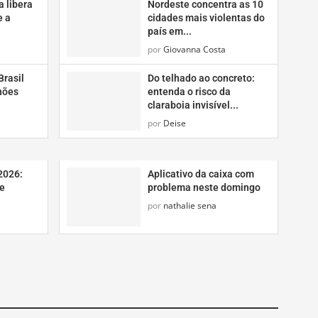
a libera
Nordeste concentra as 10
e a
cidades mais violentas do
país em...
por
Giovanna Costa
Brasil
Do telhado ao concreto:
hões
entenda o risco da
claraboia invisível...
por
Deise
2026:
Aplicativo da caixa com
e
problema neste domingo
por
nathalie sena