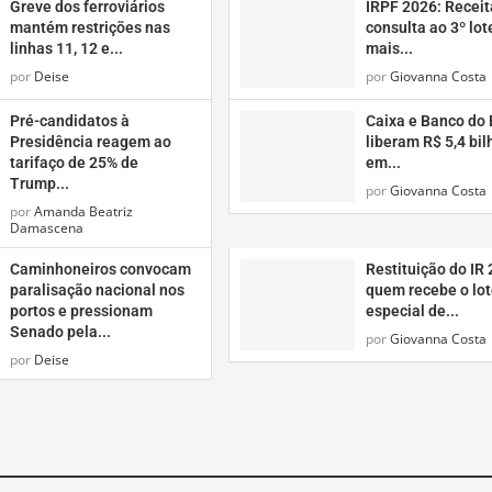
Greve dos ferroviários
IRPF 2026: Receit
mantém restrições nas
consulta ao 3º lot
linhas 11, 12 e...
mais...
por
Deise
por
Giovanna Costa
Pré-candidatos à
Caixa e Banco do 
Presidência reagem ao
liberam R$ 5,4 bil
tarifaço de 25% de
em...
Trump...
por
Giovanna Costa
por
Amanda Beatriz
Damascena
Caminhoneiros convocam
Restituição do IR 
paralisação nacional nos
quem recebe o lot
portos e pressionam
especial de...
Senado pela...
por
Giovanna Costa
por
Deise