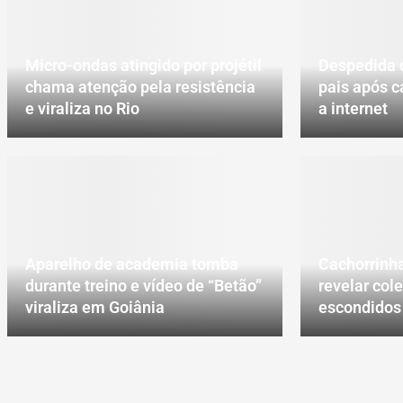
Micro-ondas atingido por projétil
Despedida 
chama atenção pela resistência
pais após 
e viraliza no Rio
a internet
Aparelho de academia tomba
Cachorrinha
durante treino e vídeo de “Betão”
revelar col
viraliza em Goiânia
escondidos 