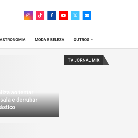
ASTRONOMIA
MODA E BELEZA
OUTROS
TV JORNAL MIX
liza ao tentar
 sala e derrubar
lástico