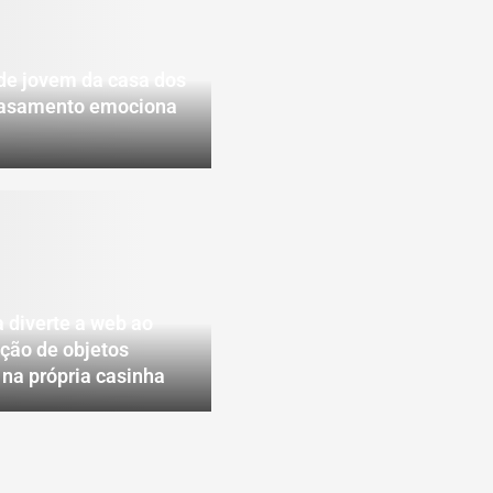
de jovem da casa dos
casamento emociona
 diverte a web ao
eção de objetos
na própria casinha