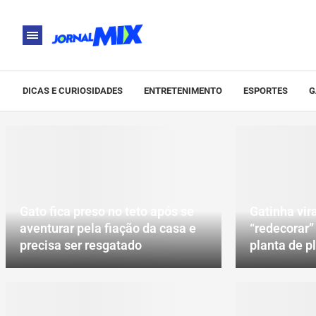
DICAS E CURIOSIDADES
ENTRETENIMENTO
ESPORTES
G
Gato fica preso no teto após se
Gatinha vira
aventurar pela fiação da casa e
“redecorar”
precisa ser resgatado
planta de p