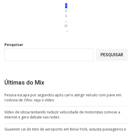
1
2
3
…
21
Pesquisar
PESQUISAR
Últimas do Mix
Pessoa escapa por segundos após carro atingir veículo com pane em
rodovia de Ohio; veja o vídeo
Vídeo de idosa tentando reduzir velocidade de motoristas comove a
internet e gera debate nas redes
Guaxinim cai do teto de aeroporto em Nova York, assusta passageiros e