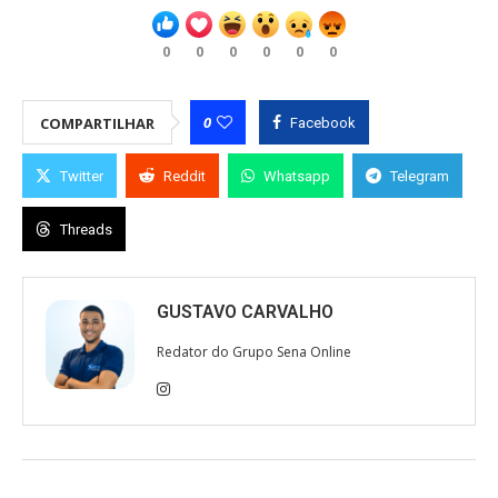
0
0
0
0
0
0
0
COMPARTILHAR
Facebook
Twitter
Reddit
Whatsapp
Telegram
Threads
GUSTAVO CARVALHO
Redator do Grupo Sena Online