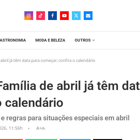
ASTRONOMIA
MODA E BELEZA
OUTROS
bril já têm data para começar; confira o calendário
mília de abril já têm da
o calendário
 regras para situações especiais em abril
026, 11:56h
A+
A-