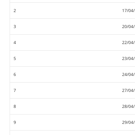
2
17/04
3
20/04
4
22/04
5
23/04
6
24/04
7
27/04
8
28/04
9
29/04