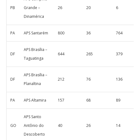
PB
Grande –
26
20
6
Dinamérica
PA
APS Santarém
800
36
764
APS Brasília –
DF
644
265
379
Taguatinga
APS Brasília –
DF
212
76
136
Planaltina
PA
APS Altamira
157
68
89
APS Santo
GO
Antônio do
40
26
14
Descoberto