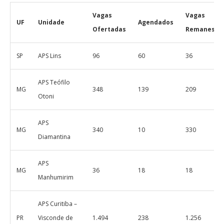
Vagas
Vagas
UF
Unidade
Agendados
Ofertadas
Remanesce
SP
APS Lins
96
60
36
APS Teófilo
MG
348
139
209
Otoni
APS
MG
340
10
330
Diamantina
APS
MG
36
18
18
Manhumirim
APS Curitiba –
PR
Visconde de
1.494
238
1.256