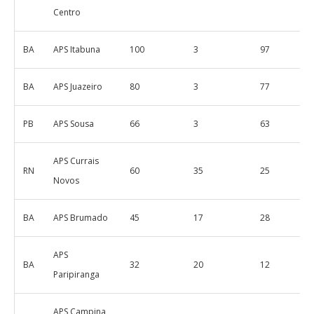
Centro
BA
APS Itabuna
100
3
97
BA
APS Juazeiro
80
3
77
PB
APS Sousa
66
3
63
APS Currais
RN
60
35
25
Novos
BA
APS Brumado
45
17
28
APS
BA
32
20
12
Paripiranga
APS Campina