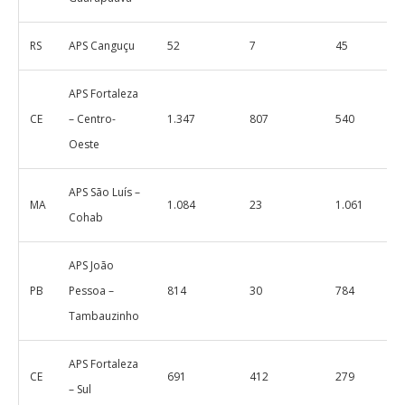
RS
APS Canguçu
52
7
45
APS Fortaleza
CE
– Centro-
1.347
807
540
Oeste
APS São Luís –
MA
1.084
23
1.061
Cohab
APS João
PB
Pessoa –
814
30
784
Tambauzinho
APS Fortaleza
CE
691
412
279
– Sul