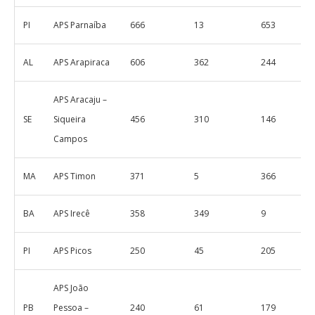
PI
APS Parnaíba
666
13
653
AL
APS Arapiraca
606
362
244
APS Aracaju –
SE
Siqueira
456
310
146
Campos
MA
APS Timon
371
5
366
BA
APS Irecê
358
349
9
PI
APS Picos
250
45
205
APS João
PB
Pessoa –
240
61
179