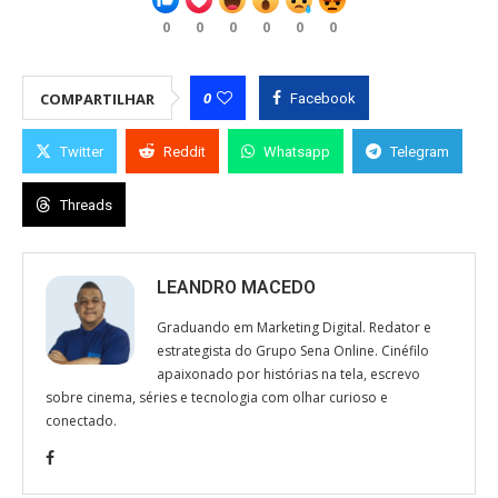
0
0
0
0
0
0
0
COMPARTILHAR
Facebook
Twitter
Reddit
Whatsapp
Telegram
Threads
LEANDRO MACEDO
Graduando em Marketing Digital. Redator e
estrategista do Grupo Sena Online. Cinéfilo
apaixonado por histórias na tela, escrevo
sobre cinema, séries e tecnologia com olhar curioso e
conectado.