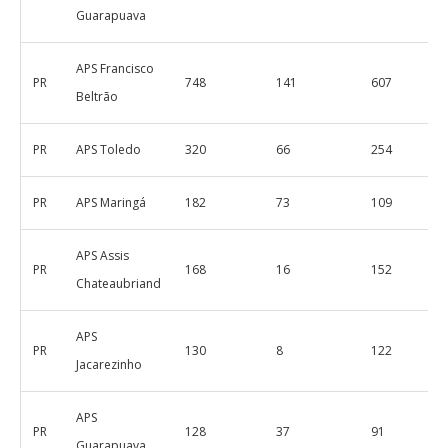
Guarapuava
APS Francisco
PR
748
141
607
Beltrão
PR
APS Toledo
320
66
254
PR
APS Maringá
182
73
109
APS Assis
PR
168
16
152
Chateaubriand
APS
PR
130
8
122
Jacarezinho
APS
PR
128
37
91
Guarapuava