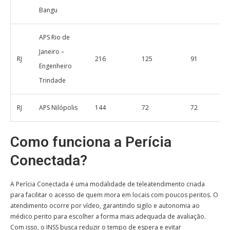
Bangu
APS Rio de
Janeiro –
RJ
216
125
91
Engenheiro
Trindade
RJ
APS Nilópolis
144
72
72
Como funciona a Perícia
Conectada?
A Perícia Conectada é uma modalidade de teleatendimento criada
para facilitar o acesso de quem mora em locais com poucos peritos. O
atendimento ocorre por vídeo, garantindo sigilo e autonomia ao
médico perito para escolher a forma mais adequada de avaliação.
Com isso, o INSS busca reduzir o tempo de espera e evitar