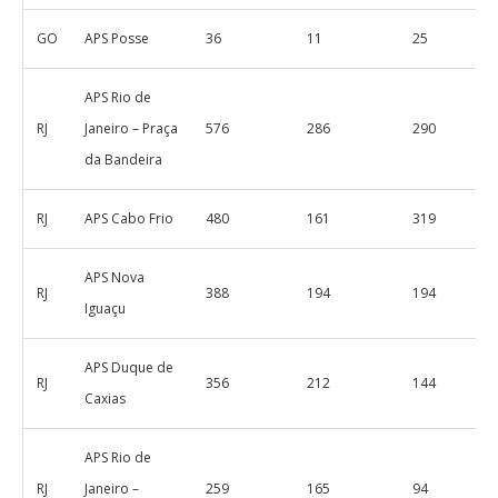
GO
APS Posse
36
11
25
APS Rio de
RJ
Janeiro – Praça
576
286
290
da Bandeira
RJ
APS Cabo Frio
480
161
319
APS Nova
RJ
388
194
194
Iguaçu
APS Duque de
RJ
356
212
144
Caxias
APS Rio de
RJ
Janeiro –
259
165
94