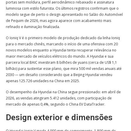
portas sem moldura, perfil aerodinâmico rebaixado e assinatura
luminosa com estilo futurista. Os últimos registros confirmam que o
modelo segue de perto o design apresentado no Salão do Automóvel
de Pequim de 2026, mas agora aparece com acabamento mais
refinado e iluminação finalizada.
O Ioniq V é o primeiro modelo de produção dedicado da linha Ioniq
para o mercado chinês, marcando o início de uma ofensiva com 20
novos modelos enquanto a Hyundai tenta recuperar relevância no
maior mercado de veículos elétricos do mundo. A Hyundai e sua
parceira local BAIC investiram 8 bilhões de yuans (cerca de US$ 1,1
bilhão) para sustentar esse plano, que mira 500 mil vendas anuais até
2030 — um desafio considerando que a Beijing Hyundai vendeu
apenas 125.726 unidades na China em 2025.
O desempenho da Hyundai na China segue pressionado: em abril de
2026, as vendas atingiram 5.412 unidades, com participação de
mercado de apenas 0,4%, segundo o China EV DataTracker.
Design exterior e dimensões
O Hyundai Ioniq V mede 4.900 mm de comprimento, 1.890 mm de