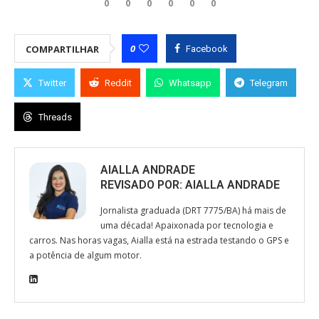
0
0
0
0
0
0
0
COMPARTILHAR
Facebook
Twitter
Reddit
Whatsapp
Telegram
Threads
AIALLA ANDRADE
REVISADO POR:
AIALLA ANDRADE
Jornalista graduada (DRT 7775/BA) há mais de
uma década! Apaixonada por tecnologia e
carros. Nas horas vagas, Aialla está na estrada testando o GPS e
a potência de algum motor.