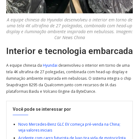
A equipe chinesa da Hyundai desenvolveu o interior em torno de
uma tela 4K ultrafina de 27 polegadas, combinada com head-up
display e iluminação ambiente inspirada em nebulosas. Imagem:
Car News China
Interior e tecnologia embarcada
A equipe chinesa da
Hyundai
desenvolveu o interior em torno de uma
tela 4K ultrafina de 27 polegadas, combinada com head-up display e
iluminação ambiente inspirada em nebulosas. O sistema integra o chip
Snapdragon 8295 da Qualcomm junto com recursos de IA das
plataformas Baidu e Volcano Engine da ByteDance.
Você pode se interessar por
Novo Mercedes-Benz GLC EV começa pré-venda na China;
veja valores iniciais
Acidente com carro futurista de luxo tira vida de motociclista