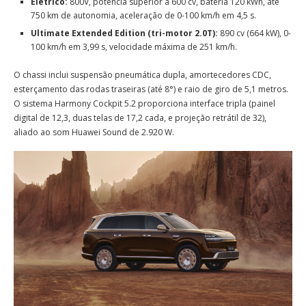
Elétrico:
800V, potência superior a 600 cv, bateria 120 kWh, até
750 km de autonomia, aceleração de 0-100 km/h em 4,5 s.
Ultimate Extended Edition (tri-motor 2.0T):
890 cv (664 kW), 0-
100 km/h em 3,99 s, velocidade máxima de 251 km/h.
O chassi inclui suspensão pneumática dupla, amortecedores CDC,
esterçamento das rodas traseiras (até 8°) e raio de giro de 5,1 metros.
O sistema Harmony Cockpit 5.2 proporciona interface tripla (painel
digital de 12,3, duas telas de 17,2 cada, e projeção retrátil de 32),
aliado ao som Huawei Sound de 2.920 W.