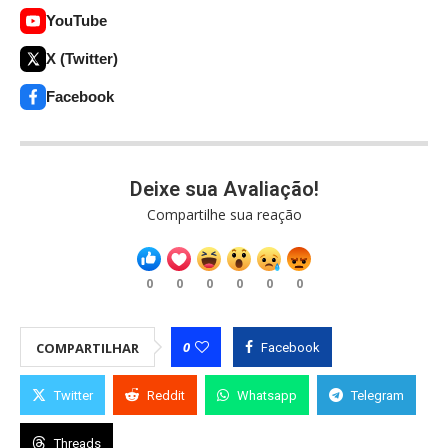
YouTube
X (Twitter)
Facebook
Deixe sua Avaliação!
Compartilhe sua reação
0
0
0
0
0
0
0
COMPARTILHAR
Facebook
Twitter
Reddit
Whatsapp
Telegram
Threads