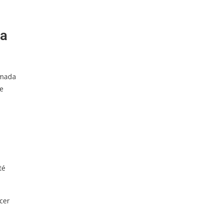
ha
amada
de
té
cer