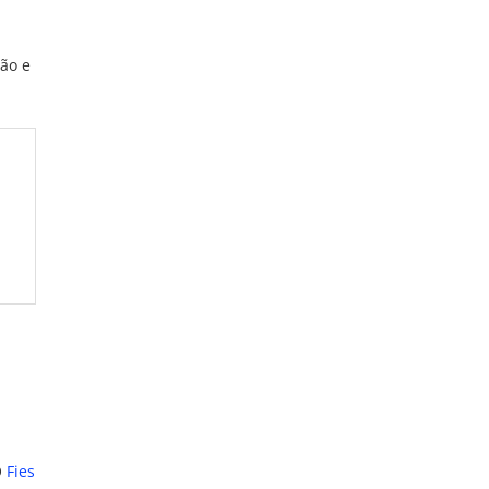
ão e
O
Fies