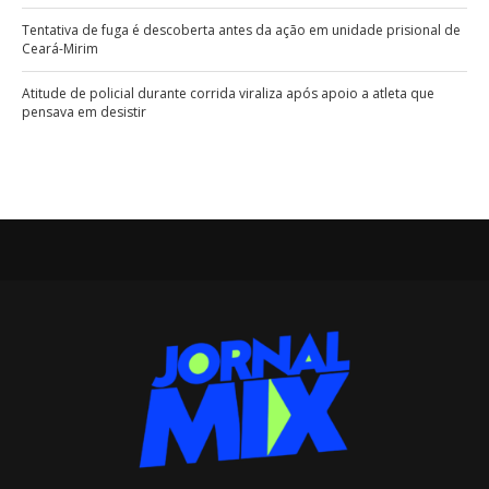
Tentativa de fuga é descoberta antes da ação em unidade prisional de
Ceará-Mirim
Atitude de policial durante corrida viraliza após apoio a atleta que
pensava em desistir