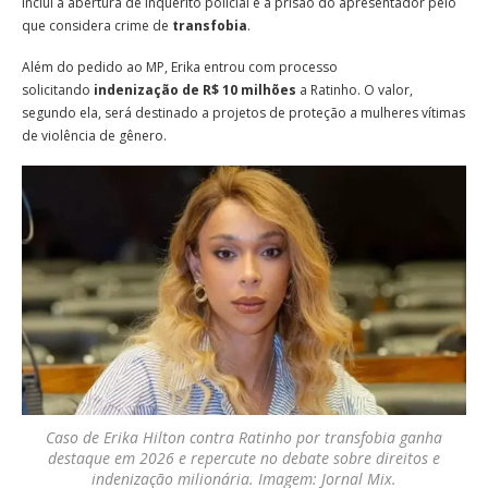
inclui a abertura de inquérito policial e a prisão do apresentador pelo
que considera crime de
transfobia
.
Além do pedido ao MP, Erika entrou com processo
solicitando
indenização de R$ 10 milhões
a Ratinho. O valor,
segundo ela, será destinado a projetos de proteção a mulheres vítimas
de violência de gênero.
Caso de Erika Hilton contra Ratinho por transfobia ganha
destaque em 2026 e repercute no debate sobre direitos e
indenização milionária. Imagem: Jornal Mix.