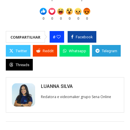
0
0
0
0
0
0
0
COMPARTILHAR
Facebook
Twitter
Reddit
Whatsapp
Telegram
Threads
LUANNA SILVA
Redatora e videomaker grupo Sena Online