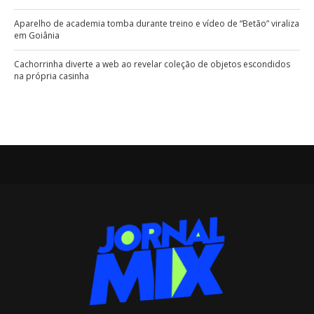
Aparelho de academia tomba durante treino e vídeo de “Betão” viraliza
em Goiânia
Cachorrinha diverte a web ao revelar coleção de objetos escondidos
na própria casinha