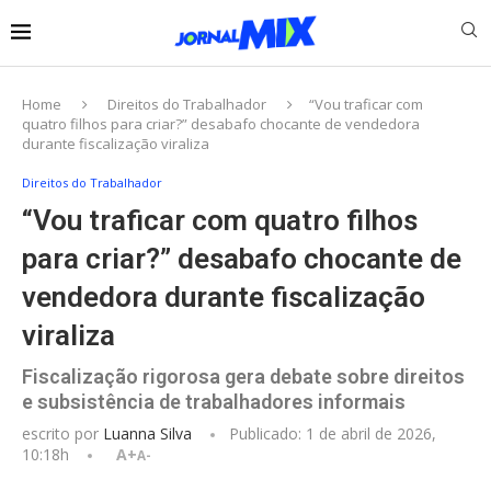
Home
Direitos do Trabalhador
“Vou traficar com
quatro filhos para criar?” desabafo chocante de vendedora
durante fiscalização viraliza
Direitos do Trabalhador
“Vou traficar com quatro filhos
para criar?” desabafo chocante de
vendedora durante fiscalização
viraliza
Fiscalização rigorosa gera debate sobre direitos
e subsistência de trabalhadores informais
escrito por
Luanna Silva
Publicado:
1 de abril de 2026,
10:18h
A+
A-