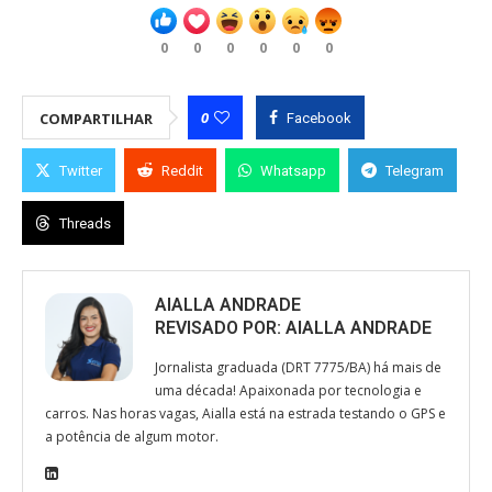
0
0
0
0
0
0
0
COMPARTILHAR
Facebook
Twitter
Reddit
Whatsapp
Telegram
Threads
AIALLA ANDRADE
REVISADO POR:
AIALLA ANDRADE
Jornalista graduada (DRT 7775/BA) há mais de
uma década! Apaixonada por tecnologia e
carros. Nas horas vagas, Aialla está na estrada testando o GPS e
a potência de algum motor.