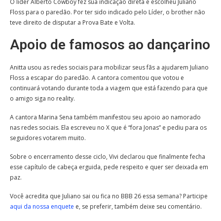
O líder Alberto Cowboy fez sua indicação direta e escolheu Juliano
Floss para o paredão. Por ter sido indicado pelo Líder, o brother não
teve direito de disputar a Prova Bate e Volta.
Apoio de famosos ao dançarino
Anitta usou as redes sociais para mobilizar seus fãs a ajudarem Juliano
Floss a escapar do paredão. A cantora comentou que votou e
continuará votando durante toda a viagem que está fazendo para que
o amigo siga no reality.
A cantora Marina Sena também manifestou seu apoio ao namorado
nas redes sociais. Ela escreveu no X que é “fora Jonas” e pediu para os
seguidores votarem muito.
Sobre o encerramento desse ciclo, Vivi declarou que finalmente fecha
esse capítulo de cabeça erguida, pede respeito e quer ser deixada em
paz.
Você acredita que Juliano sai ou fica no BBB 26 essa semana? Participe
aqui da nossa enquete
e, se preferir, também deixe seu comentário.