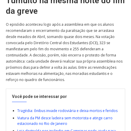
Tumulto na mesma noite do fim
da greve
O episódio aconteceu logo após a assembleia em que os alunos
recomendaram o encerramento da paralisação que se arrastava
desde meados de Abril, somando quase dois meses. Na votação
convocada pelo Diretório Central dos Estudantes (DCE), 323 se
manifestaram pelo fim do movimento e 255 defenderam a
continuidade. A decisão, porém, não encerra o protesto de forma
automática: cada unidade deverá realizar sua própria assembleia nos
próximos dias para definir a volta às aulas. Entre as reivindicações
estavam melhorias na alimentação, nas moradias estudantis e o
reforço no quadro de funcionários.
Você pode se interessar por
Tragédia: ônibus invade rodoviária e deixa mortos e feridos
Viatura da PM desce ladeira sem motorista e atinge carro
estacionado no Rio de Janeiro
Loja destruída por incêndio em Campinas pede ajuda para