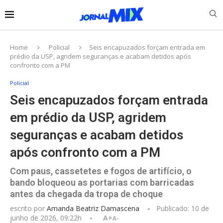
Home
Policial
Seis encapuzados forçam entrada em
prédio da USP, agridem seguranças e acabam detidos após
confronto com a PM
Policial
Seis encapuzados forçam entrada
em prédio da USP, agridem
seguranças e acabam detidos
após confronto com a PM
Com paus, cassetetes e fogos de artifício, o
bando bloqueou as portarias com barricadas
antes da chegada da tropa de choque
escrito por
Amanda Beatriz Damascena
Publicado:
10 de
junho de 2026, 09:22h
A+
A-