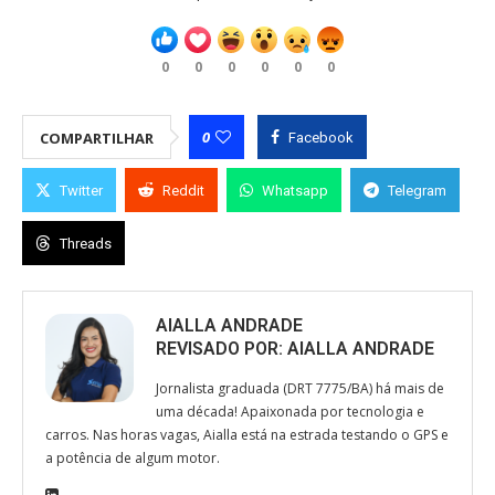
0
0
0
0
0
0
0
COMPARTILHAR
Facebook
Twitter
Reddit
Whatsapp
Telegram
Threads
AIALLA ANDRADE
REVISADO POR:
AIALLA ANDRADE
Jornalista graduada (DRT 7775/BA) há mais de
uma década! Apaixonada por tecnologia e
carros. Nas horas vagas, Aialla está na estrada testando o GPS e
a potência de algum motor.