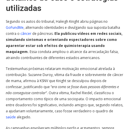
utilizadas
Segundo os autos do tribunal, Haleigh Knight abriu páginas no
GoFundMe
, alternando identidades e divulgando sua suposta batalha
contra o
câncer
de pâncreas.
Ela publicou vídeos em redes sociais,
simulando sintomas e orientando espectadores sobre como
aparentar estar sob efeitos de quimioterapia usando
maquiagem.
Essa conduta ampliou o alcance da arrecadação falsa,
atraindo contribuintes de diferentes estados americanos.
Testemunhas próximas relataram motivação emocional atrelada à
contribuição. Suzanne Duroy, vítima da fraude e sobrevivente de câncer
de mama, afirmou à KSNV que Knight se desculpou depois de
confessar, justificando que “
era como se fosse duas pessoas diferentes e
não conseguisse controlar
”. Outra vítima, Rachel Riedel, classificou o
comportamento como típico de uma sociopata. O impacto emocional
entre doadores foi significativo, incluindo amigos que, segundo relatos,
a ajudariam voluntariamente, caso fosse verdadeiro o quadro de
saúde
alegado.
As campanhas envolveram múltiplos perfis e argumentos, sempre