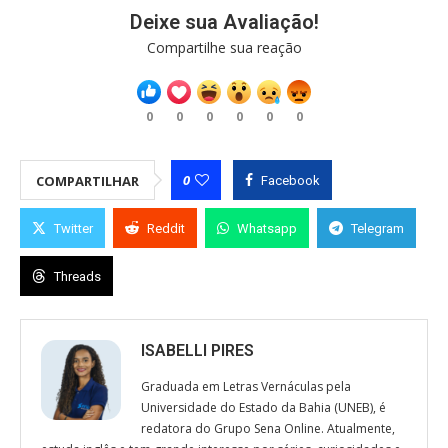
Deixe sua Avaliação!
Compartilhe sua reação
0
0
0
0
0
0
0
COMPARTILHAR
Facebook
Twitter
Reddit
Whatsapp
Telegram
Threads
ISABELLI PIRES
Graduada em Letras Vernáculas pela
Universidade do Estado da Bahia (UNEB), é
redatora do Grupo Sena Online. Atualmente,