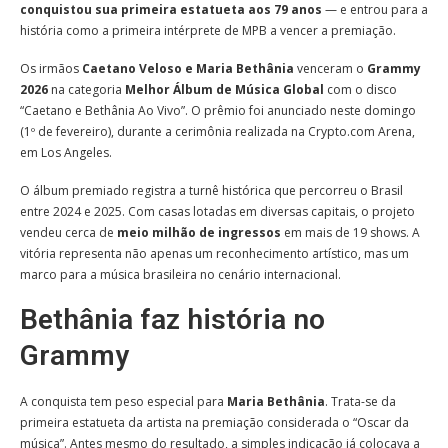
conquistou sua primeira estatueta aos 79 anos
— e entrou para a
história como a primeira intérprete de MPB a vencer a premiação.
Os irmãos
Caetano Veloso e Maria Bethânia
venceram o
Grammy
2026
na categoria
Melhor Álbum de Música Global
com o disco
“Caetano e Bethânia Ao Vivo”. O prêmio foi anunciado neste domingo
(1º de fevereiro), durante a cerimônia realizada na Crypto.com Arena,
em Los Angeles.
O álbum premiado registra a turnê histórica que percorreu o Brasil
entre 2024 e 2025. Com casas lotadas em diversas capitais, o projeto
vendeu cerca de
meio milhão de ingressos
em mais de 19 shows. A
vitória representa não apenas um reconhecimento artístico, mas um
marco para a música brasileira no cenário internacional.
Bethânia faz história no
Grammy
A conquista tem peso especial para
Maria Bethânia
. Trata-se da
primeira estatueta da artista na premiação considerada o “Oscar da
música”. Antes mesmo do resultado, a simples indicação já colocava a