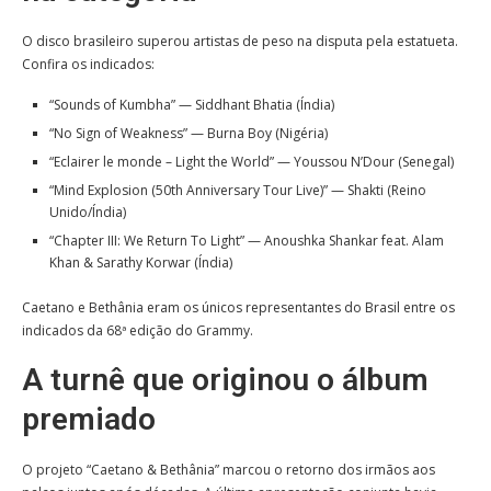
O disco brasileiro superou artistas de peso na disputa pela estatueta.
Confira os indicados:
“Sounds of Kumbha” — Siddhant Bhatia (Índia)
“No Sign of Weakness” — Burna Boy (Nigéria)
“Eclairer le monde – Light the World” — Youssou N’Dour (Senegal)
“Mind Explosion (50th Anniversary Tour Live)” — Shakti (Reino
Unido/Índia)
“Chapter III: We Return To Light” — Anoushka Shankar feat. Alam
Khan & Sarathy Korwar (Índia)
Caetano e Bethânia eram os únicos representantes do Brasil entre os
indicados da 68ª edição do Grammy.
A turnê que originou o álbum
premiado
O projeto “Caetano & Bethânia” marcou o retorno dos irmãos aos