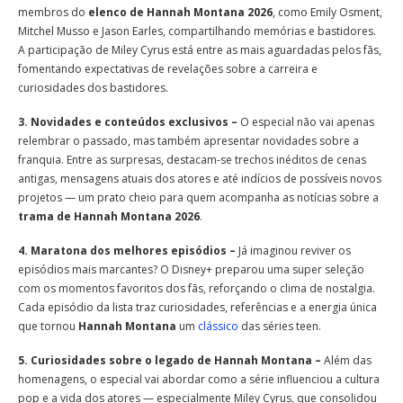
membros do
elenco de Hannah Montana 2026
, como Emily Osment,
Mitchel Musso e Jason Earles, compartilhando memórias e bastidores.
A participação de Miley Cyrus está entre as mais aguardadas pelos fãs,
fomentando expectativas de revelações sobre a carreira e
curiosidades dos bastidores.
3. Novidades e conteúdos exclusivos –
O especial não vai apenas
relembrar o passado, mas também apresentar novidades sobre a
franquia. Entre as surpresas, destacam-se trechos inéditos de cenas
antigas, mensagens atuais dos atores e até indícios de possíveis novos
projetos — um prato cheio para quem acompanha as notícias sobre a
trama de Hannah Montana 2026
.
4. Maratona dos melhores episódios –
Já imaginou reviver os
episódios mais marcantes? O Disney+ preparou uma super seleção
com os momentos favoritos dos fãs, reforçando o clima de nostalgia.
Cada episódio da lista traz curiosidades, referências e a energia única
que tornou
Hannah Montana
um
clássico
das séries teen.
5. Curiosidades sobre o legado de Hannah Montana –
Além das
homenagens, o especial vai abordar como a série influenciou a cultura
pop e a vida dos atores — especialmente Miley Cyrus, que consolidou