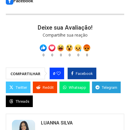
Facebook
Deixe sua Avaliação!
Compartilhe sua reação
0
0
0
0
0
0
0
COMPARTILHAR
Facebook
Twitter
Reddit
Whatsapp
Telegram
Threads
LUANNA SILVA