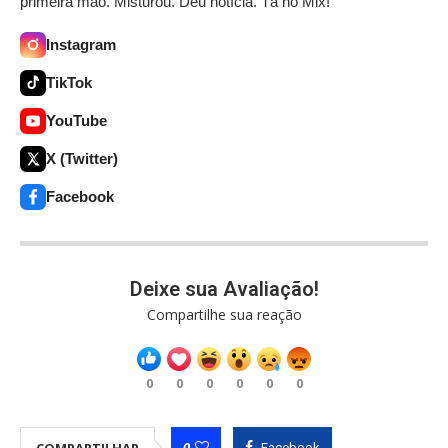
primeira mão. Misturou. Deu notícia. Tá no Mix!
Instagram
TikTok
YouTube
X (Twitter)
Facebook
Deixe sua Avaliação!
Compartilhe sua reação
0
0
0
0
0
0
0
Facebook