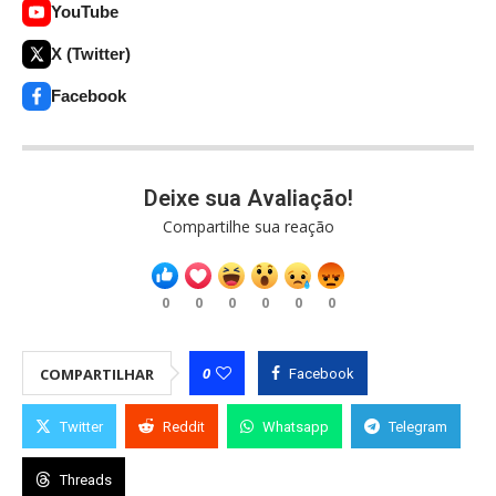
YouTube
X (Twitter)
Facebook
Deixe sua Avaliação!
Compartilhe sua reação
0
0
0
0
0
0
0
COMPARTILHAR
Facebook
Twitter
Reddit
Whatsapp
Telegram
Threads