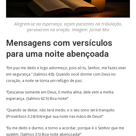
Alegrem-se na esperança, sejam pacientes na tribulação,
perseverem na oração. Imagem: Jornal Mix
Mensagens com versículos
para uma noite abençoada
“Em paz me deito e logo adormeço, pois só tu, Senhor, me fazes viver
em segurança.” (Salmos 4:8). Quando você dorme com Deus no
coração, a noite se torna um refúgio de paz.
“Descanse somente em Deus, ó minha alma; dele vem a minha
esperança. (Salmos 62:5) Boa noite!”
“Quando se deitar, não terá medo, e o seu sono será tranquilo.
(Provérbios 3:24) Entregue sua noite nas mãos de Deus!”
“Eu me deito e durmo, e torno a acordar, porque é o Senhor que me
sustém. (Salmos 3:5) Boa noite abençoada!”