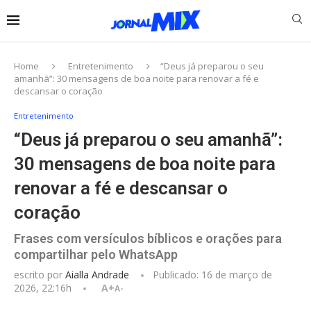
Home
Entretenimento
“Deus já preparou o seu
amanhã”: 30 mensagens de boa noite para renovar a fé e
descansar o coração
Entretenimento
“Deus já preparou o seu amanhã”:
30 mensagens de boa noite para
renovar a fé e descansar o
coração
Frases com versículos bíblicos e orações para
compartilhar pelo WhatsApp
escrito por
Aialla Andrade
Publicado:
16 de março de
2026, 22:16h
A+
A-