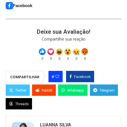
Facebook
Deixe sua Avaliação!
Compartilhe sua reação
0
0
0
0
0
0
0
COMPARTILHAR
Facebook
Twitter
Reddit
Whatsapp
Telegram
Threads
LUANNA SILVA