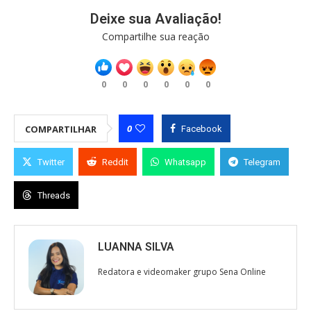
Deixe sua Avaliação!
Compartilhe sua reação
0
0
0
0
0
0
0
COMPARTILHAR
Facebook
Twitter
Reddit
Whatsapp
Telegram
Threads
LUANNA SILVA
Redatora e videomaker grupo Sena Online