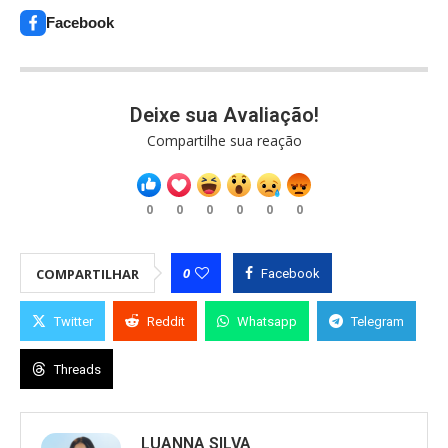
Facebook
Deixe sua Avaliação!
Compartilhe sua reação
0
0
0
0
0
0
0
COMPARTILHAR
Facebook
Twitter
Reddit
Whatsapp
Telegram
Threads
LUANNA SILVA