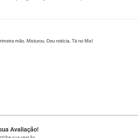
imeira mão. Misturou. Deu notícia. Tá no Mix!
sua Avaliação!
tilhe sua reação