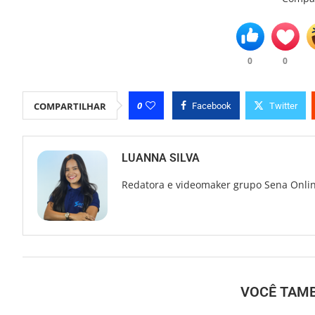
0
0
0
COMPARTILHAR
Facebook
Twitter
LUANNA SILVA
Redatora e videomaker grupo Sena Onli
VOCÊ TAM