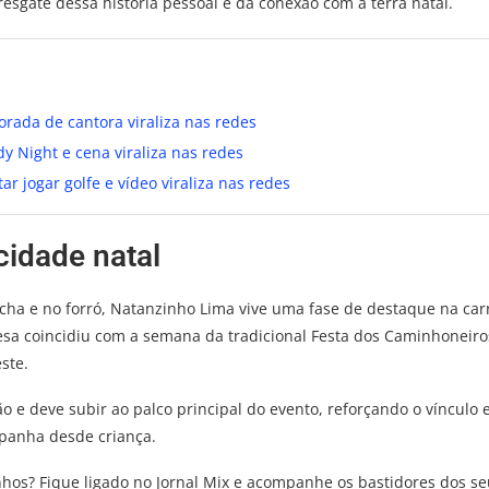
esgate dessa história pessoal e da conexão com a terra natal.
orada de cantora viraliza nas redes
 Night e cena viraliza nas redes
r jogar golfe e vídeo viraliza nas redes
cidade natal
a e no forró, Natanzinho Lima vive uma fase de destaque na car
esa coincidiu com a semana da tradicional Festa dos Caminhoneiro
ste.
e deve subir ao palco principal do evento, reforçando o vínculo 
panha desde criança.
nhos? Fique ligado no Jornal Mix e acompanhe os bastidores dos s