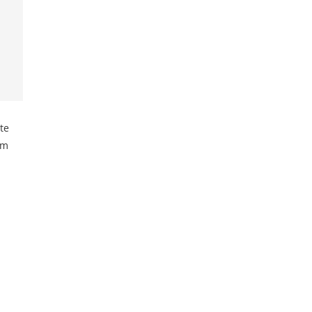
te
em