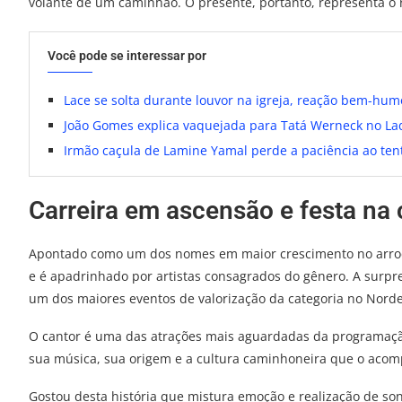
volante de um caminhão. O presente, portanto, representa o r
Você pode se interessar por
Lace se solta durante louvor na igreja, reação bem-hum
João Gomes explica vaquejada para Tatá Werneck no Lady
Irmão caçula de Lamine Yamal perde a paciência ao tenta
Carreira em ascensão e festa na 
Apontado como um dos nomes em maior crescimento no arroch
e é apadrinhado por artistas consagrados do gênero. A surpr
um dos maiores eventos de valorização da categoria no Norde
O cantor é uma das atrações mais aguardadas da programação 
sua música, sua origem e a cultura caminhoneira que o acom
Gostou desta história que mistura emoção e realização de so