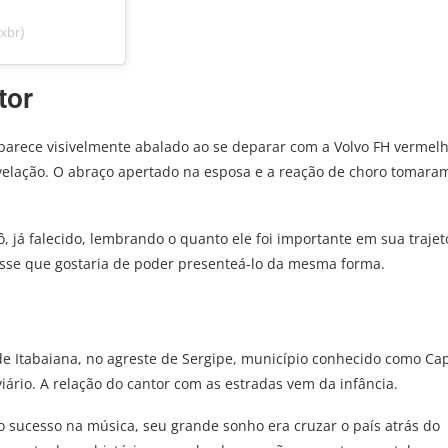
xbr)
tor
parece visivelmente abalado ao se deparar com a Volvo FH vermelh
velação. O abraço apertado na esposa e a reação de choro tomara
 já falecido, lembrando o quanto ele foi importante em sua trajetó
isse que gostaria de poder presenteá-lo da mesma forma.
 de Itabaiana, no agreste de Sergipe, município conhecido como Cap
iário. A relação do cantor com as estradas vem da infância.
 do sucesso na música, seu grande sonho era cruzar o país atrás do