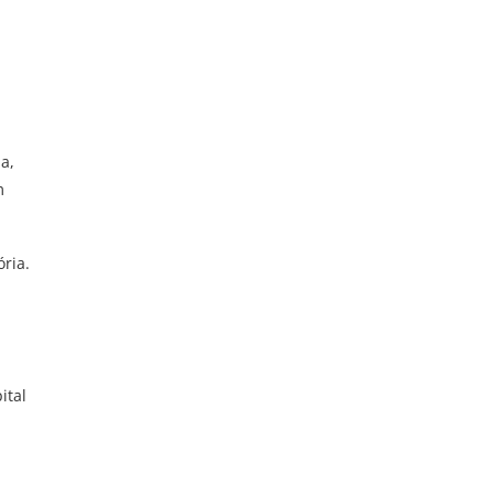
a,
m
ria.
ital