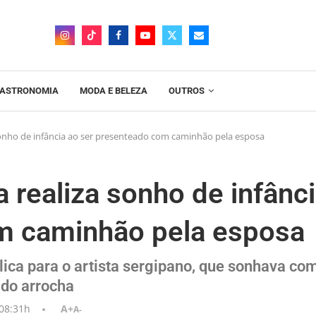
ASTRONOMIA
MODA E BELEZA
OUTROS
onho de infância ao ser presenteado com caminhão pela esposa
 realiza sonho de infânc
m caminhão pela esposa
ca para o artista sergipano, que sonhava co
 do arrocha
08:31h
A+
A-