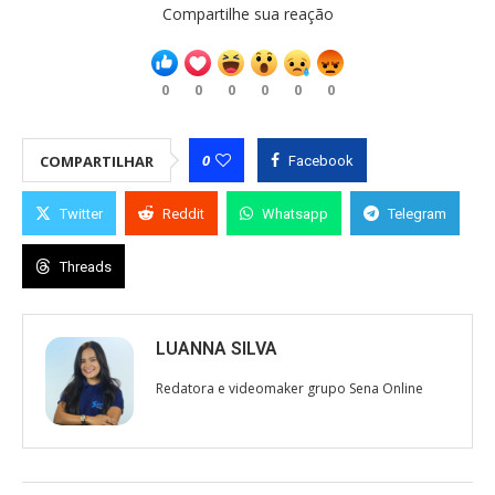
Compartilhe sua reação
0
0
0
0
0
0
0
COMPARTILHAR
Facebook
Twitter
Reddit
Whatsapp
Telegram
Threads
LUANNA SILVA
Redatora e videomaker grupo Sena Online