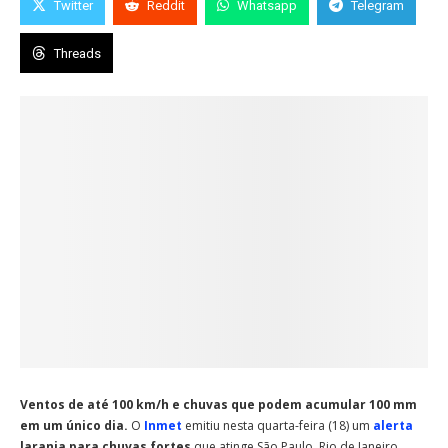
Twitter
Reddit
Whatsapp
Telegram
Threads
Ventos de até 100 km/h e chuvas que podem acumular 100 mm
em um único dia.
O
Inmet
emitiu nesta quarta-feira (18) um
alerta
laranja para chuvas fortes
que atinge São Paulo, Rio de Janeiro,